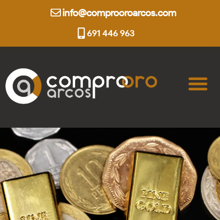
info@comprooroarcos.com
691 446 963
Compro Oro
Compro Plata
Oro al Día