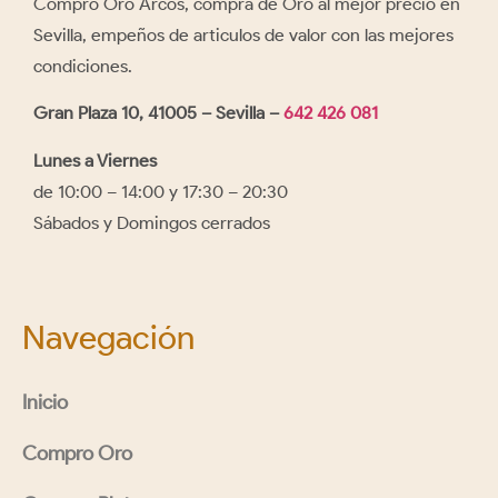
Compro Oro Arcos, compra de Oro al mejor precio en
Pida una cita para hacer
Sevilla, empeños de articulos de valor con las mejores
condiciones.
una valoración sin
compromiso de sus piezas
Gran Plaza 10, 41005 – Sevilla –
642 426 081
de oro o plata y consiga la
Lunes a Viernes
tasación más alta.
de 10:00 – 14:00 y 17:30 – 20:30
Sábados y Domingos cerrados
Pida Cita
Navegación
Inicio
Compro Oro